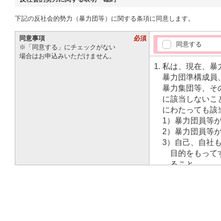
下記の反社会的勢力（暴力団等）に関する条項に同意します。
同意事項
必須
同意する
※「同意する」にチェックがない
場合はお申込みいただけません。
私は、現在、暴
暴力団準構成員
暴力集団等、そ
に該当しないこ
にわたっても該
1）暴力団員等
2）暴力団員等
3）自己、自社
目的をもって
ること
4）暴力団員等
ると認められ
5）役員または
き関係を有す
私は、自らまた