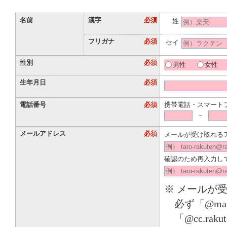
名前
漢字
必須
姓
フリガナ
必須
セイ
性別
必須
男性
女性
生年月日
必須
電話番号
必須
携帯電話・スマート
－
メールアドレス
必須
メールが受け取れる
確認のため再入力し