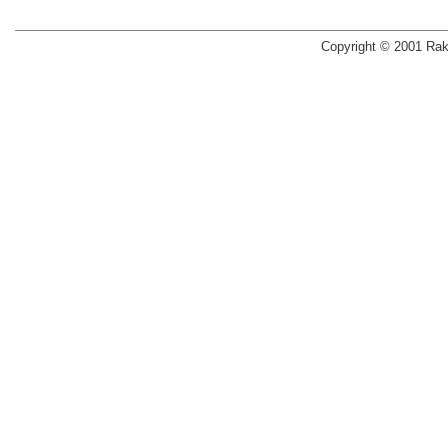
を確約するもの
1）暴力的な要
Copyright © 2001 Raku
2）法的な責任
3）取引に関し
4）風説を流布
の業務を妨害
5）その他前各
私が、暴力団員
れかに該当する
申告をしたこと
貴行から請求が
債務を弁済しま
私が、前項の規
貴行は預金口座
とができるもの
の預金口座取引
合、貴行から相
あっても、異議
前項の規定の適